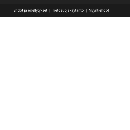
Ehdot ja edellytykset
Tietosuojakäytäntö
Myyntiehdot