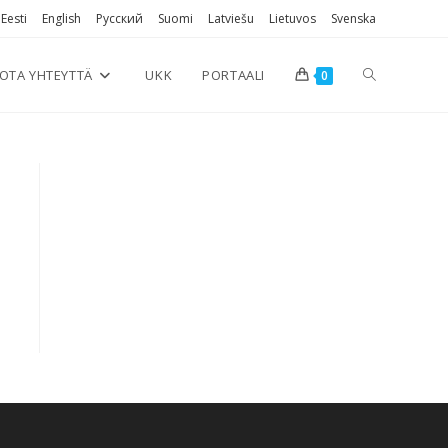
Eesti
English
Русский
Suomi
Latviešu
Lietuvos
Svenska
TOGGLE
OTA YHTEYTTÄ
UKK
PORTAALI
0
WEBSITE
SEARCH