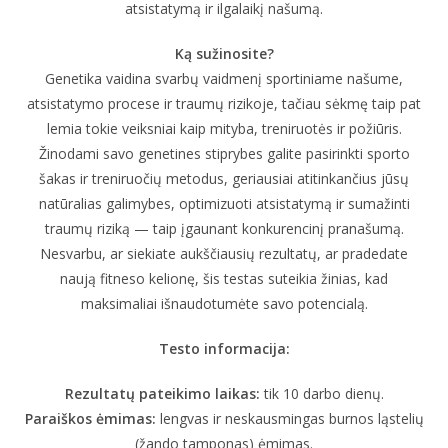
atsistatymą ir ilgalaikį našumą.
Ką sužinosite?
Genetika vaidina svarbų vaidmenį sportiniame našume,
atsistatymo procese ir traumų rizikoje, tačiau sėkmę taip pat
lemia tokie veiksniai kaip mityba, treniruotės ir požiūris.
Žinodami savo genetines stiprybes galite pasirinkti sporto
šakas ir treniruočių metodus, geriausiai atitinkančius jūsų
natūralias galimybes, optimizuoti atsistatymą ir sumažinti
traumų riziką — taip įgaunant konkurencinį pranašumą.
Nesvarbu, ar siekiate aukščiausių rezultatų, ar pradedate
naują fitneso kelionę, šis testas suteikia žinias, kad
maksimaliai išnaudotumėte savo potencialą.
Testo informacija:
Rezultatų pateikimo laikas:
tik 10 darbo dienų.
Paraiškos ėmimas:
lengvas ir neskausmingas burnos ląstelių
(žando tamponas) ėmimas.