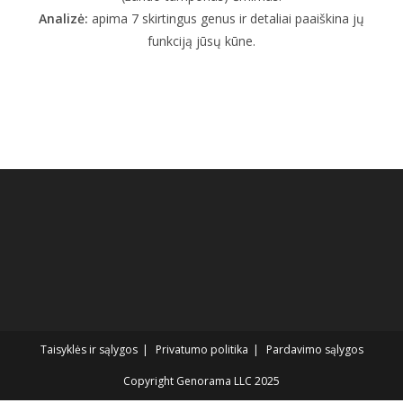
Analizė:
apima 7 skirtingus genus ir detaliai paaiškina jų
funkciją jūsų kūne.
Taisyklės ir sąlygos
Privatumo politika
Pardavimo sąlygos
Copyright Genorama LLC 2025