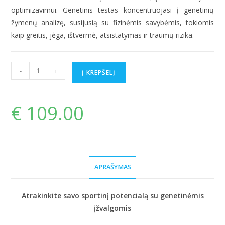
optimizavimui. Genetinis testas koncentruojasi į genetinių
žymenų analizę, susijusią su fizinėmis savybėmis, tokiomis
kaip greitis, jėga, ištvermė, atsistatymas ir traumų rizika.
produkto
-
+
Į KREPŠELĮ
kiekis:
Atletiškumo
testas
€
109.00
APRAŠYMAS
Atrakinkite savo sportinį potencialą su genetinėmis
įžvalgomis