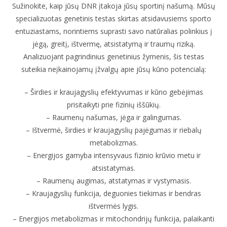
Sužinokite, kaip jūsų DNR įtakoja jūsų sportinį našumą. Mūsų
specializuotas genetinis testas skirtas atsidavusiems sporto
entuziastams, norintiems suprasti savo natūralias polinkius į
jėgą, greitį, ištvermę, atsistatymą ir traumų riziką.
Analizuojant pagrindinius genetinius žymenis, šis testas
suteikia neįkainojamų įžvalgų apie jūsų kūno potencialą:
– Širdies ir kraujagyslių efektyvumas ir kūno gebėjimas
prisitaikyti prie fizinių iššūkių.
– Raumenų našumas, jėga ir galingumas.
– Ištvermė, širdies ir kraujagyslių pajėgumas ir riebalų
metabolizmas.
– Energijos gamyba intensyvaus fizinio krūvio metu ir
atsistatymas.
– Raumenų augimas, atstatymas ir vystymasis.
– Kraujagyslių funkcija, deguonies tiekimas ir bendras
ištvermės lygis.
– Energijos metabolizmas ir mitochondrijų funkcija, palaikanti